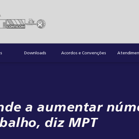
A
as
Downloads
Acordos e Convenções
Atendiment
ende a aumentar núm
abalho, diz MPT