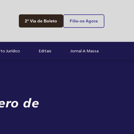
2º Via de Boleto
Filie-se Agora
o Jurídico
Editais
Jornal A Massa
ero de