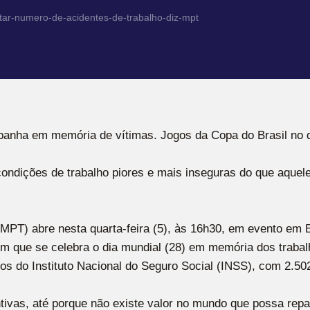
tar-numero-de-acidentes-de-trabalho-diz-mpt
mpanha em memória de vítimas. Jogos da Copa do Brasil no d
 condições de trabalho piores e mais inseguras do que aque
(MPT) abre nesta quarta-feira (5), às 16h30, em evento em B
em que se celebra o dia mundial (28) em memória dos trabal
os do Instituto Nacional do Seguro Social (INSS), com 2.50
as, até porque não existe valor no mundo que possa repara