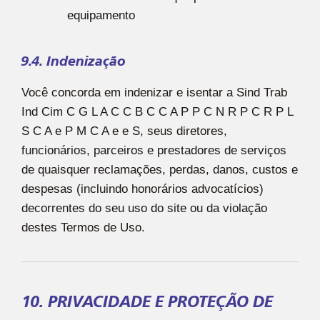
equipamento
9.4. Indenização
Você concorda em indenizar e isentar a Sind Trab
Ind Cim C G L A C C B C C A P P C N R P C R P L
S C A e P M C A e e S, seus diretores,
funcionários, parceiros e prestadores de serviços
de quaisquer reclamações, perdas, danos, custos e
despesas (incluindo honorários advocatícios)
decorrentes do seu uso do site ou da violação
destes Termos de Uso.
10. PRIVACIDADE E PROTEÇÃO DE