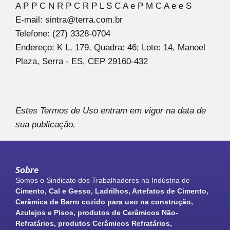
A P P C N R P C R P L S C A e P M C A e e S
E-mail: sintra@terra.com.br
Telefone: (27) 3328-0704
Endereço: K L, 179, Quadra: 46; Lote: 14, Manoel
Plaza, Serra - ES, CEP 29160-432
Estes Termos de Uso entram em vigor na data de
sua publicação.
Sobre
Somos o Sindicato dos Trabalhadores na Indústria de
Cimento, Cal e Gesso, Ladrilhos, Artefatos de Cimento,
Cerâmica de Barro cozido para uso na construção,
Azulejos e Pisos, produtos de Cerâmicos Não-
Refratários, produtos Cerâmicos Refratários,