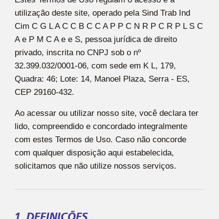
acessar e utilizar os serviços oferecidos.
utilização deste site, operado pela Sind Trab Ind
Cim C G L A C C B C C A P P C N R P C R P L S C
A e P M C A e e S, pessoa jurídica de direito
privado, inscrita no CNPJ sob o nº
32.399.032/0001-06, com sede em K L, 179,
Quadra: 46; Lote: 14, Manoel Plaza, Serra - ES,
CEP 29160-432.
Ao acessar ou utilizar nosso site, você declara ter
lido, compreendido e concordado integralmente
com estes Termos de Uso. Caso não concorde
com qualquer disposição aqui estabelecida,
solicitamos que não utilize nossos serviços.
1. DEFINIÇÕES