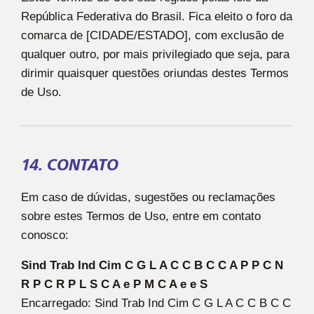
República Federativa do Brasil. Fica eleito o foro da
comarca de [CIDADE/ESTADO], com exclusão de
qualquer outro, por mais privilegiado que seja, para
dirimir quaisquer questões oriundas destes Termos
de Uso.
14. CONTATO
Em caso de dúvidas, sugestões ou reclamações
sobre estes Termos de Uso, entre em contato
conosco:
Sind Trab Ind Cim C G L A C C B C C A P P C N
R P C R P L S C A e P M C A e e S
Encarregado: Sind Trab Ind Cim C G L A C C B C C