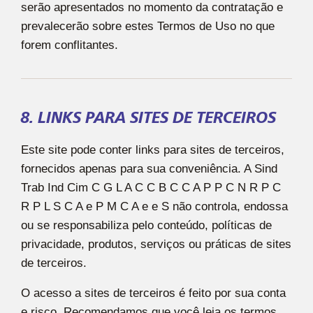
serão apresentados no momento da contratação e
prevalecerão sobre estes Termos de Uso no que
forem conflitantes.
8. LINKS PARA SITES DE TERCEIROS
Este site pode conter links para sites de terceiros,
fornecidos apenas para sua conveniência. A Sind
Trab Ind Cim C G L A C C B C C A P P C N R P C
R P L S C A e P M C A e e S não controla, endossa
ou se responsabiliza pelo conteúdo, políticas de
privacidade, produtos, serviços ou práticas de sites
de terceiros.
O acesso a sites de terceiros é feito por sua conta
e risco. Recomendamos que você leia os termos