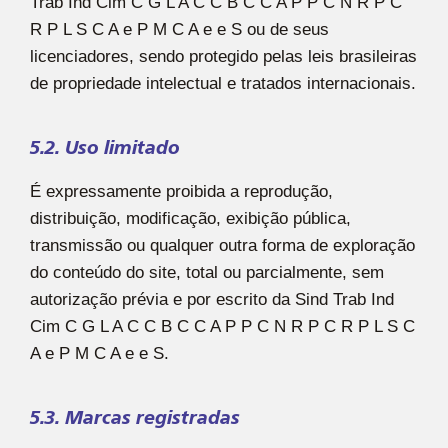
Trab Ind Cim C G L A C C B C C A P P C N R P C
R P L S C A e P M C A e e S ou de seus
licenciadores, sendo protegido pelas leis brasileiras
de propriedade intelectual e tratados internacionais.
5.2. Uso limitado
É expressamente proibida a reprodução,
distribuição, modificação, exibição pública,
transmissão ou qualquer outra forma de exploração
do conteúdo do site, total ou parcialmente, sem
autorização prévia e por escrito da Sind Trab Ind
Cim C G L A C C B C C A P P C N R P C R P L S C
A e P M C A e e S.
5.3. Marcas registradas