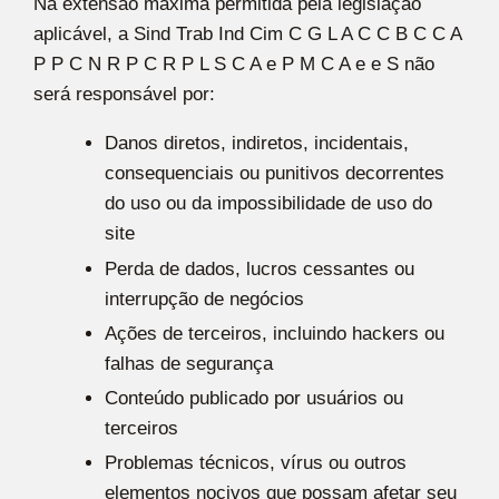
Na extensão máxima permitida pela legislação
aplicável, a Sind Trab Ind Cim C G L A C C B C C A
P P C N R P C R P L S C A e P M C A e e S não
será responsável por:
Danos diretos, indiretos, incidentais,
consequenciais ou punitivos decorrentes
do uso ou da impossibilidade de uso do
site
Perda de dados, lucros cessantes ou
interrupção de negócios
Ações de terceiros, incluindo hackers ou
falhas de segurança
Conteúdo publicado por usuários ou
terceiros
Problemas técnicos, vírus ou outros
elementos nocivos que possam afetar seu