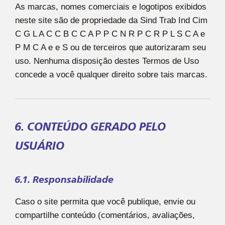
As marcas, nomes comerciais e logotipos exibidos
neste site são de propriedade da Sind Trab Ind Cim
C G L A C C B C C A P P C N R P C R P L S C A e
P M C A e e S ou de terceiros que autorizaram seu
uso. Nenhuma disposição destes Termos de Uso
concede a você qualquer direito sobre tais marcas.
6. CONTEÚDO GERADO PELO
USUÁRIO
6.1. Responsabilidade
Caso o site permita que você publique, envie ou
compartilhe conteúdo (comentários, avaliações,