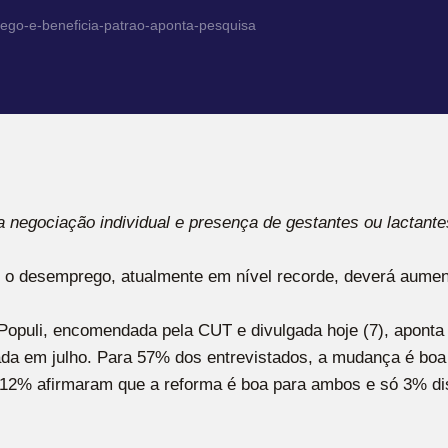
go-e-beneficia-patrao-aponta-pesquisa
a negociação individual e presença de gestantes ou lactante
e o desemprego, atualmente em nível recorde, deverá aumen
opuli, encomendada pela CUT e divulgada hoje (7), aponta r
nada em julho. Para 57% dos entrevistados, a mudança é bo
 12% afirmaram que a reforma é boa para ambos e só 3% d