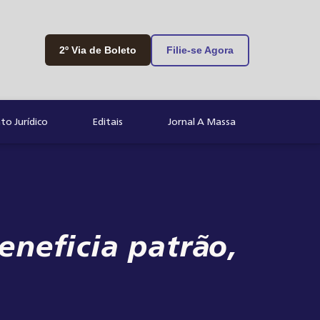
2º Via de Boleto
Filie-se Agora
o Jurídico
Editais
Jornal A Massa
neficia patrão,