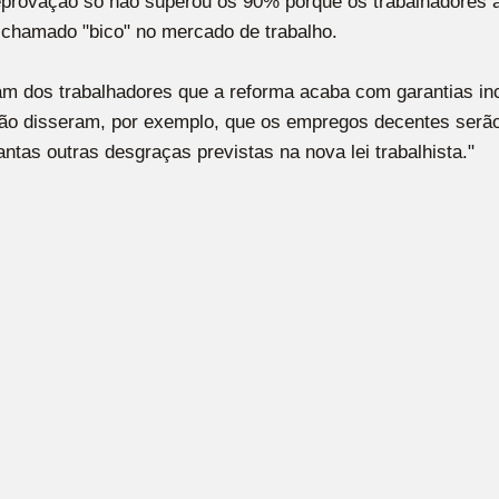
reprovação só não superou os 90% porque os trabalhadores
 o chamado "bico" no mercado de trabalho.
m dos trabalhadores que a reforma acaba com garantias inc
Não disseram, por exemplo, que os empregos decentes serão
antas outras desgraças previstas na nova lei trabalhista."