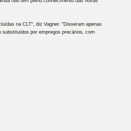
 ainda não têm pleno conhecimento das novas
luídas na CLT", diz Vagner. "Disseram apenas
 substituídos por empregos precários, com
Suporte 24h
Online