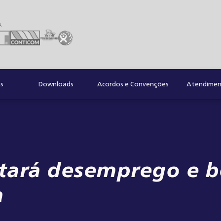
A
as
Downloads
Acordos e Convenções
Atendiment
ará desemprego e be
a