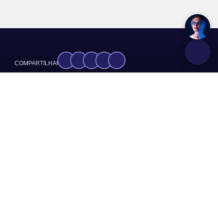
COMPARTILHAR:
RBA
FONTE:
GRUPOS:
Notícias
Sobre
Somos o Sindicato dos Trabalhadores na Indústria de
Cimento, Cal e Gesso, Ladrilhos, Artefatos de Cimento,
Cerâmica de Barro cozido para uso na construção,
Azulejos e Pisos, produtos de Cerâmicos Não-