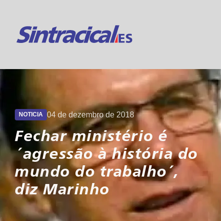
Suporte 24h
Online
04 de dezembro de 2018
NOTICIA
Fechar ministério é
´agressão à história do
mundo do trabalho´,
diz Marinho