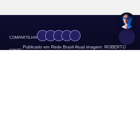
COMPARTILHAR:
Publicado em Rede Brasil Atual imagem: ROBERTO
FONTE:
PARIZOTTI/CUT
GRUPOS:
Notícias
Sobre
Somos o Sindicato dos Trabalhadores na Indústria de
Cimento, Cal e Gesso, Ladrilhos, Artefatos de Cimento,
Cerâmica de Barro cozido para uso na construção,
Azulejos e Pisos, produtos de Cerâmicos Não-