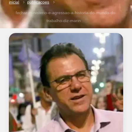
inicial
publicacoes
fechar-ministerio-e-agressao-a-historia-do-mundo-do-
trabalho-diz-marin