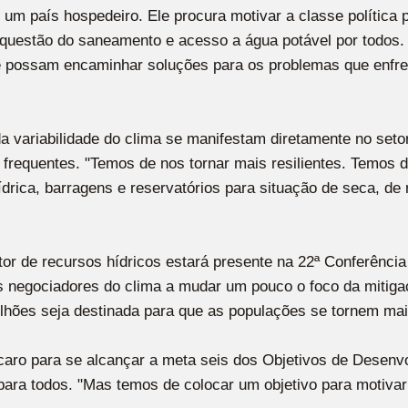
 um país hospedeiro. Ele procura motivar a classe política 
, questão do saneamento e acesso a água potável por todos
e possam encaminhar soluções para os problemas que enfre
 variabilidade do clima se manifestam diretamente no setor
frequentes. "Temos de nos tornar mais resilientes. Temos 
ídrica, barragens e reservatórios para situação de seca, 
tor de recursos hídricos estará presente na 22ª Conferênc
 os negociadores do clima a mudar um pouco o foco da mitig
hões seja destinada para que as populações se tornem mais
caro para se alcançar a meta seis dos Objetivos de Desenv
 para todos. "Mas temos de colocar um objetivo para motiva