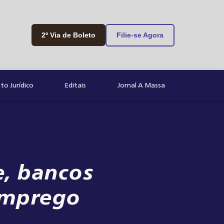
2º Via de Boleto
Filie-se Agora
o Jurídico
Editais
Jornal A Massa
e, bancos
emprego