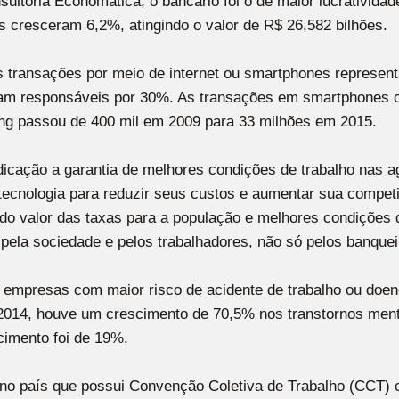
ultoria Economática, o bancário foi o de maior lucratividade
s cresceram 6,2%, atingindo o valor de R$ 26,582 bilhões.
transações por meio de internet ou smartphones represent
 foram responsáveis por 30%. As transações em smartphones
ng passou de 400 mil em 2009 para 33 milhões em 2015.
ndicação a garantia de melhores condições de trabalho nas 
tecnologia para reduzir seus custos e aumentar sua competi
do valor das taxas para a população e melhores condições 
pela sociedade e pelos trabalhadores, não só pelos banqueir
empresas com maior risco de acidente de trabalho ou doenç
2014, houve um crescimento de 70,5% nos transtornos ment
cimento foi de 19%.
o país que possui Convenção Coletiva de Trabalho (CCT) c