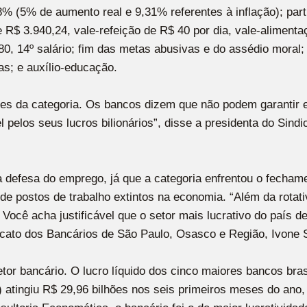
8% (5% de aumento real e 9,31% referentes à inflação); par
de R$ 3.940,24, vale-refeição de R$ 40 por dia, vale-alimen
80, 14º salário; fim das metas abusivas e do assédio moral
as; e auxílio-educação.
ões da categoria. Os bancos dizem que não podem garantir e
el pelos seus lucros bilionários”, disse a presidenta do Si
defesa do emprego, já que a categoria enfrentou o fechamen
l de postos de trabalho extintos na economia. “Além da rota
ocê acha justificável que o setor mais lucrativo do país de
dicato dos Bancários de São Paulo, Osasco e Região, Ivone S
etor bancário. O lucro líquido dos cinco maiores bancos bra
) atingiu R$ 29,96 bilhões nos seis primeiros meses do ano