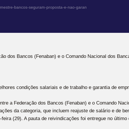
semestre-bancos-seguram-proposta-e-nao-garan
ção dos Bancos (Fenaban) e o Comando Nacional dos Bancár
hores condições salariais e de trabalho e garantia de emp
entre a Federação dos Bancos (Fenaban) e o Comando Nacion
ações da categoria, que incluem reajuste de salário e de be
ira (29). A pauta de reivindicações foi entregue no último 