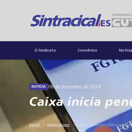
CONVENIADO 
Convênios
Notíci
O Sindicato
06 de dezembro de 2019
NOTICIA
Caixa inicia pe
inicial
publicacoes
caixa-inicia-penultima-etapa-