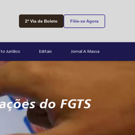
2º Via de Boleto
Filie-se Agora
o Jurídico
Editais
Jornal A Massa
rações do FGTS