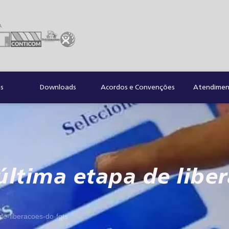
A
as
Downloads
Acordos e Convenções
Atendiment
núltima etapa de libe
de-liberacoes-do-fgts