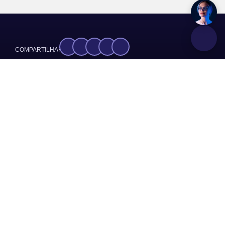
COMPARTILHAR:
Brasil de Fato
FONTE:
GRUPOS:
Notícias
Sobre
Somos o Sindicato dos Trabalhadores na Indústria de
Cimento, Cal e Gesso, Ladrilhos, Artefatos de Cimento,
Cerâmica de Barro cozido para uso na construção,
Azulejos e Pisos, produtos de Cerâmicos Não-
Refratários, produtos Cerâmicos Refratários,
Porcelanas, Louças, Sanitários de Cerâmicas,