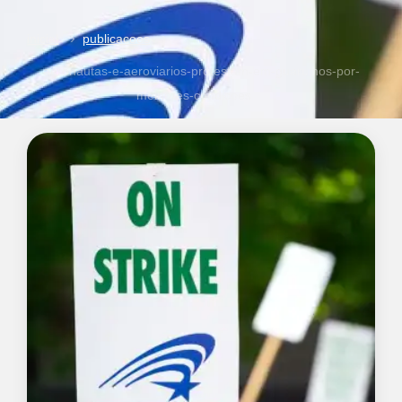
inicial
publicacoes
aeronautas-e-aeroviarios-protestam-em-guarulhos-por-
melhores-condicoes