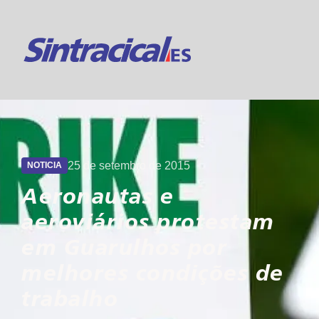
Suporte 24h
Online
25 de setembro de 2015
NOTICIA
Aeronautas e
aeroviários protestam
em Guarulhos por
melhores condições de
trabalho